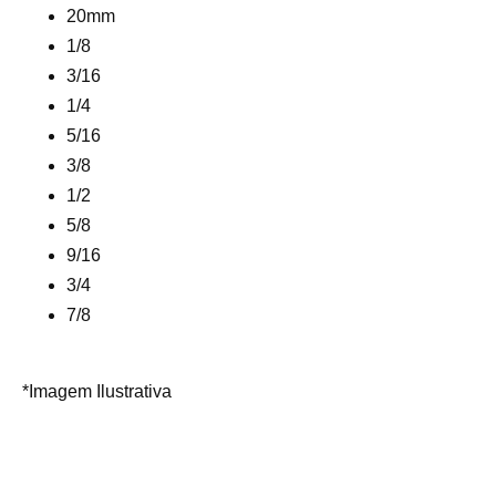
20mm
1/8
3/16
1/4
5/16
3/8
1/2
5/8
9/16
3/4
7/8
*Imagem Ilustrativa