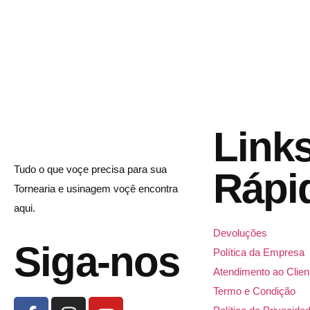
Link
Tudo o que voçe precisa para sua
Rápi
Tornearia e usinagem voçê encontra
aqui.
Devoluções
Siga-nos
Política da Empresa
Atendimento ao Clien
Termo e Condição