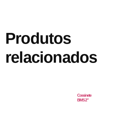
Produtos
relacionados
Cossinete
BMS 2″