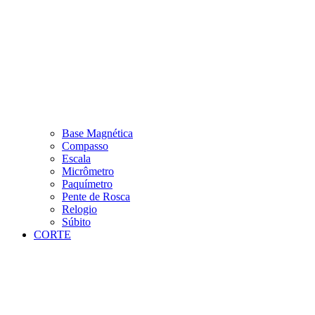
Base Magnética
Compasso
Escala
Micrômetro
Paquímetro
Pente de Rosca
Relogio
Súbito
CORTE