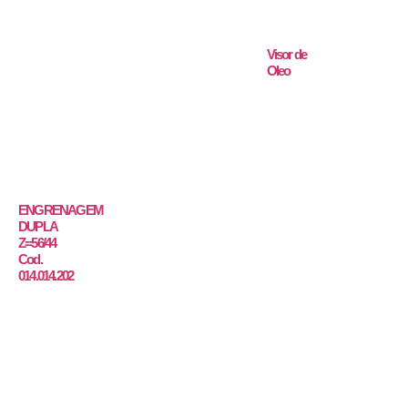
Visor de
Oleo
ENGRENAGEM
DUPLA
Z=56/44
Cod.
014.014.202