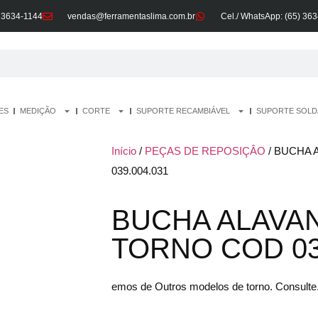
- 3634-1144
vendas@ferramentaslima.com.br
Cel./ WhatsApp: (65) 36
ES
MEDIÇÃO
CORTE
SUPORTE RECAMBIÁVEL
SUPORTE SOL
Início
/
PEÇAS DE REPOSIÇÂO
/ BUCHA 
039.004.031
BUCHA ALAVA
TORNO COD 03
emos de Outros modelos de torno. Consulte