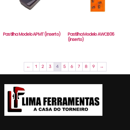
Pastilha Modelo APMT (inserto)
Pastilha Modelo AWCB06
(inserto)
←
1
2
3
4
5
6
7
8
9
→