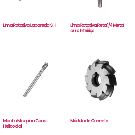
Lima Rotativa Labareda SH
Lima Rotativa Reta 1/4 Metal
duro Inteiriço
Macho Maquina Canal
Módulo de Corrente
Helicoidal