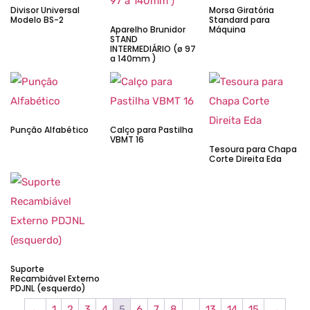
Divisor Universal
Morsa Giratória
Modelo BS-2
Standard para
Aparelho Brunidor
Máquina
STAND
INTERMEDIÁRIO (ø 97
a 140mm )
Punção Alfabético
Calço para Pastilha
VBMT 16
Tesoura para Chapa
Corte Direita Eda
Suporte
Recambiável Externo
PDJNL (esquerdo)
←
1
2
3
4
5
6
7
8
…
13
14
15
→