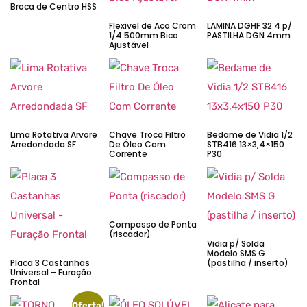
Broca de Centro HSS
Flexivel de Aco Crom
LAMINA DGHF 32 4 p/
1/4 500mm Bico
PASTILHA DGN 4mm
Ajustável
Lima Rotativa Arvore
Chave Troca Filtro
Bedame de Vidia 1/2
Arredondada SF
De Óleo Com
STB416 13×3,4×150
Corrente
P30
Compasso de Ponta
(riscador)
Vidia p/ Solda
Modelo SMS G
Placa 3 Castanhas
(pastilha / inserto)
Universal – Furação
Frontal
Oferta!